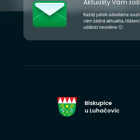
Aktuality Vám zaš
Každý pátek odesíláme souhr
vám žádná aktualita, hlášení
událost neunikne 🙂 .
Biskupice
u Luhačovic