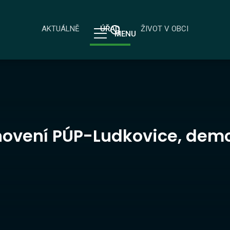
AKTUÁLNĚ
ÚŘAD
ŽIVOT V OBCI
MENU
novení PÚP-Ludkovice, dem