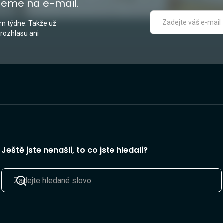
leme na e-mail.
n týdne. Takže už
 rozhlasu ani
Ještě jste nenašli, to co jste hledali?