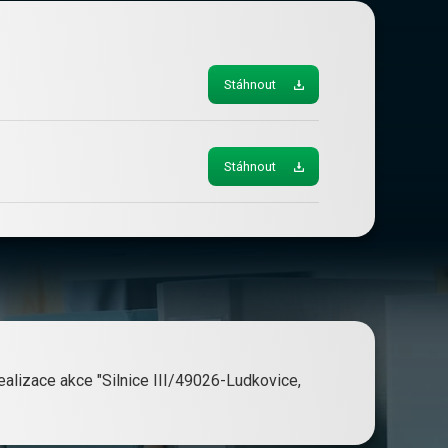
Stáhnout
Stáhnout
alizace akce "Silnice III/49026-Ludkovice,