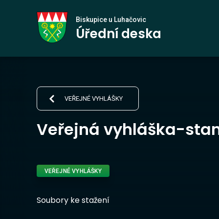
Biskupice
Biskupice u Luhačovic
Úřední deska
u Luhačovic
VEŘEJNÉ VYHLÁŠKY
Veřejná vyhláška-sta
VEŘEJNÉ VYHLÁŠKY
Soubory ke stažení