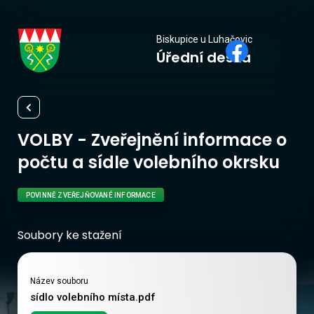
Biskupice
Biskupice u Luhačovic
Úřední deska
u Luhačovic
VOLBY - Zveřejnění informace o
počtu a sídle volebního okrsku
POVINNĚ ZVEŘEJŇOVANÉ INFORMACE
Soubory ke stažení
Název souboru
sídlo volebního místa.pdf