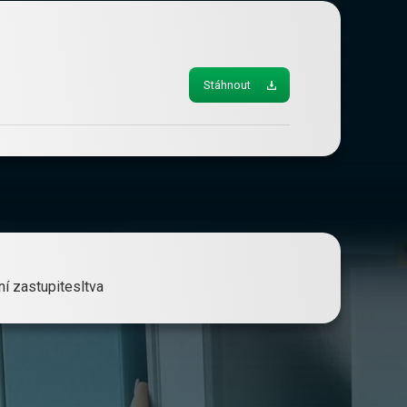
Stáhnout
í zastupitesltva