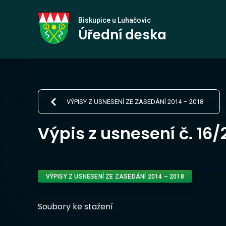
Biskupice
Biskupice u Luhačovic
Úřední deska
u Luhačovic
VÝPISY Z USNESENÍ ZE ZASEDÁNÍ 2014 – 2018
Výpis z usnesení č. 16
VÝPISY Z USNESENÍ ZE ZASEDÁNÍ 2014 – 2018
Soubory ke stažení