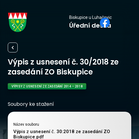
Biskupice
Biskupice u Luhačovic
Úřední deska
u Luhačovic
Výpis z usnesení č. 30/2018 ze
zasedání ZO Biskupice
VÝPISY Z USNESENÍ ZE ZASEDÁNÍ 2014 – 2018
Soubory ke stažení
Název souboru
Výpis z usnesení č. 30:2018 ze zasedání ZO 
Biskupice.pdf