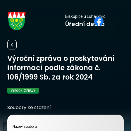
Biskupice
Biskupice u Luhačovic
Úřední deska
u Luhačovic
Výroční zpráva o poskytování
informací podle zákona č.
106/1999 Sb. za rok 2024
VÝROČNÍ ZPRÁVY
Soubory ke stažení
Název souboru