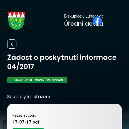
Biskupice
Biskupice u Luhačovic
Úřední deska
u Luhačovic
Žádost o poskytnutí informace
04/2017
POVINNĚ ZVEŘEJŇOVANÉ INFORMACE
Soubory ke stažení
Název souboru
17-07-17.pdf