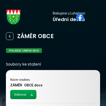
Biskupice
Biskupice u Luhačovic
Úřední deska
u Luhačovic
ZÁMĚR OBCE
VYHLÁŠENÍ ZÁMĚRU OBCE
Soubory ke stažení
Název souboru
ZÁMĚR  OBCE.docx
Stáhnout