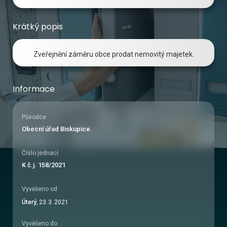
Krátký popis
Zveřejnění záměru obce prodat nemovitý majetek.
Informace
Původce
Obecní úřad Biskupice.
Číslo jednací
K č.j. 158/2021
Vyvěšeno od
Úterý
,
23
.
3
.
2021
Vyvěšeno do