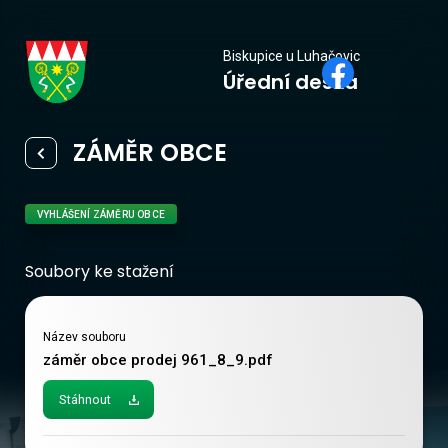
Biskupice
Biskupice u Luhačovic
Úřední deska
u Luhačovic
ZÁMĚR OBCE
VYHLÁŠENÍ ZÁMĚRU OBCE
Soubory ke stažení
Název souboru
záměr obce prodej 961_8_9.pdf
Stáhnout