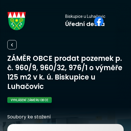
Biskupice
Biskupice u Luhačovic
Úřední deska
u Luhačovic
ZÁMĚR OBCE prodat pozemek p.
č. 960/9, 960/32, 976/1 o výměře
125 m2 v k. ú. Biskupice u
Luhačovic
VYHLÁŠENÍ ZÁMĚRU OBCE
Soubory ke stažení