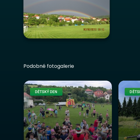
Podobné fotogalerie
DĚTSKÝ DEN
DĚTS