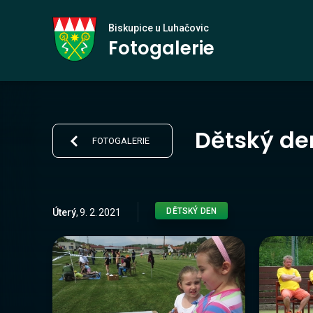
Biskupice
Biskupice u Luhačovic
Fotogalerie
u Luhačovic
Dětský de
FOTOGALERIE
DĚTSKÝ DEN
Úterý
,
9
.
2
.
2021