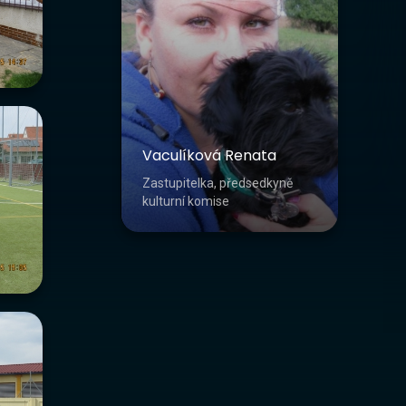
Vaculíková Renata
Zastupitelka, předsedkyně
kulturní komise