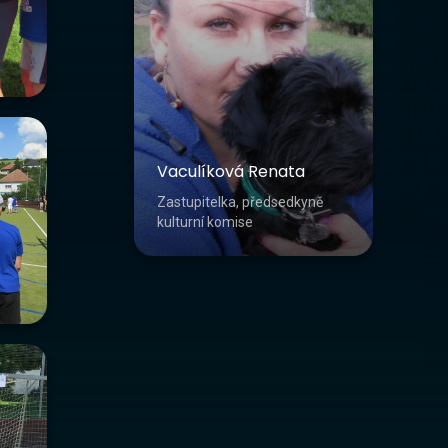
Vaculíková Renata
Zastupitelka, předsedkyně
kulturní komise