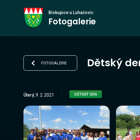
Biskupice
Biskupice u Luhačovic
Fotogalerie
u Luhačovic
Dětský de
FOTOGALERIE
DĚTSKÝ DEN
Úterý
,
9
.
2
.
2021