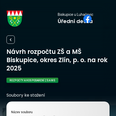
Biskupice
Biskupice u Luhačovic
Úřední deska
u Luhačovic
Návrh rozpočtu ZŠ a MŠ
Biskupice, okres Zlín, p. o. na rok
2025
ROZPOČTY A HOSPODAŘENÍ ZŠ A MŠ
Soubory ke stažení
Název souboru