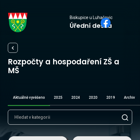
Biskupice
Biskupice u Luhačovic
Úřední deska
u Luhačovic
Rozpočty a hospodaření ZŠ a
MŠ
Aktuálně vyvěšeno
2025
2024
2020
2019
Archiv