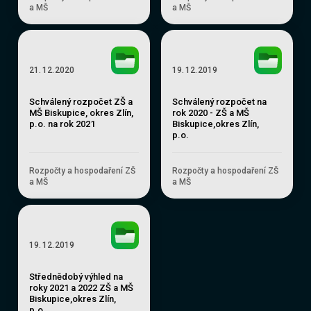
a MŠ
a MŠ
21
.
12
.
2020
19
.
12
.
2019
Schválený rozpočet ZŠ a
Schválený rozpočet na
MŠ Biskupice, okres Zlín,
rok 2020 - ZŠ a MŠ
p.o. na rok 2021
Biskupice,okres Zlín,
p.o.
Rozpočty a hospodaření ZŠ
Rozpočty a hospodaření ZŠ
a MŠ
a MŠ
19
.
12
.
2019
Střednědobý výhled na
roky 2021 a 2022 ZŠ a MŠ
Biskupice,okres Zlín,
p.o…