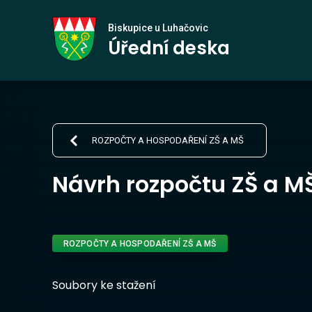
Biskupice
Biskupice u Luhačovic
Úřední deska
u Luhačovic
ROZPOČTY A HOSPODAŘENÍ ZŠ A MŠ
Návrh rozpočtu ZŠ a MŠ 
ROZPOČTY A HOSPODAŘENÍ ZŠ A MŠ
Soubory ke stažení