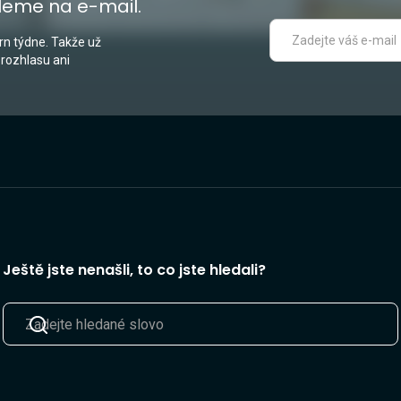
leme na e-mail.
n týdne. Takže už
 rozhlasu ani
Ještě jste nenašli, to co jste hledali?