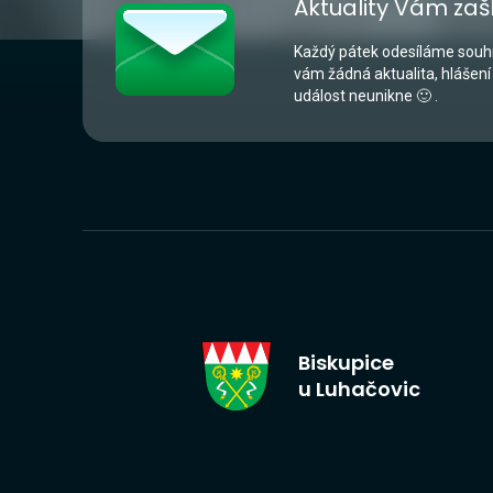
Aktuality Vám zaš
Každý pátek odesíláme souhr
vám žádná aktualita, hlášení
událost neunikne 🙂 .
Biskupice
u Luhačovic