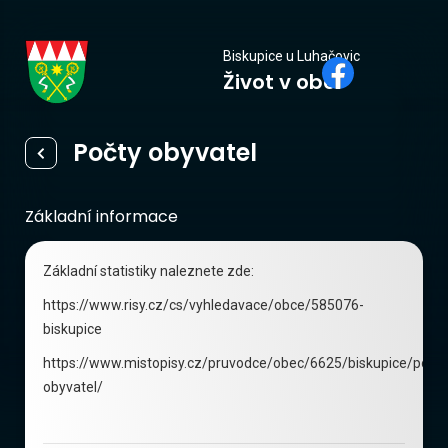
Biskupice
Biskupice u Luhačovic
Život v obci
u Luhačovic
Počty obyvatel
Základní informace
Základní statistiky naleznete zde:
https://www.risy.cz/cs/vyhledavace/obce/585076-
biskupice
https://www.mistopisy.cz/pruvodce/obec/6625/biskupice/pocet
obyvatel/