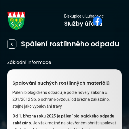
Biskupice
Biskupice u Luhačovic
Služby úřadu
u Luhačovic
Spálení rostlinného odpadu
Základní informace
Spalování suchých rostlinných materiálů
Pálení biologického odpadu je podle novely zákona č.
201/2012 Sb. o ochraně ovzduší od března zakázáno,
stejně jako vypalování trávy
Od 1. března roku 2025 je pálení biologického odpadu
zakázáno
. Je však možné na otevřeném ohništi spalovat