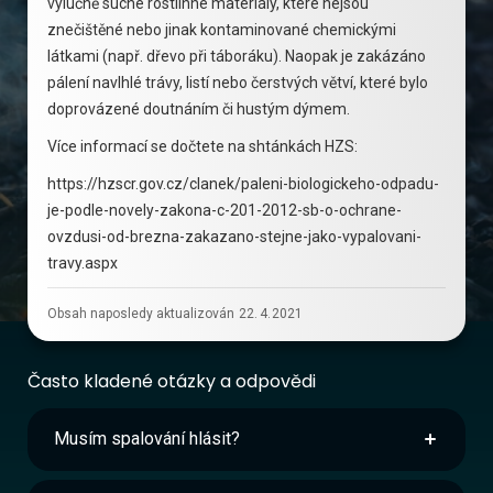
výlučně suché rostlinné materiály, které nejsou
znečištěné nebo jinak kontaminované chemickými
látkami (např. dřevo při táboráku). Naopak je zakázáno
pálení navlhlé trávy, listí nebo čerstvých větví, které bylo
doprovázené doutnáním či hustým dýmem.
Více informací se dočtete na shtánkách HZS:
https://hzscr.gov.cz/clanek/paleni-biologickeho-odpadu-
je-podle-novely-zakona-c-201-2012-sb-o-ochrane-
ovzdusi-od-brezna-zakazano-stejne-jako-vypalovani-
travy.aspx
Obsah naposledy aktualizován
22
.
4
.
2021
Často kladené otázky a odpovědi
Musím spalování hlásit?