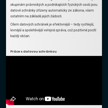
skupinám právnických a podnikajících fyzických osob jsou
datové schránky zřízeny automaticky ze zákona, všem
ostatním na základě jejich žádosti.
Cílem datových schránek je efektivnější – tedy rychlejší,
levnější a spolehlivější veřejná správa, což pozitivně pocítí
každý občan.
Práce s datovou schránkou