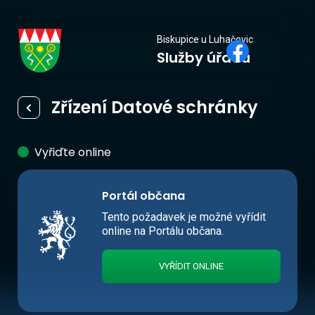
Biskupice
Biskupice u Luhačovic
Služby úřadu
u Luhačovic
Zřízení Datové schránky
Vyřiďte online
Portál občana
Tento požadavek je možné vyřídit
online na Portálu občana.
VYŘÍDIT ONLINE