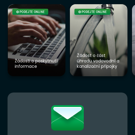
🟢 PODEJTE ONLINE
🟢 PODEJTE ONLINE
Žádost o část
Žádosti o poskytnutí
úhradu vodovodní a
informace
kanalizační přípojky