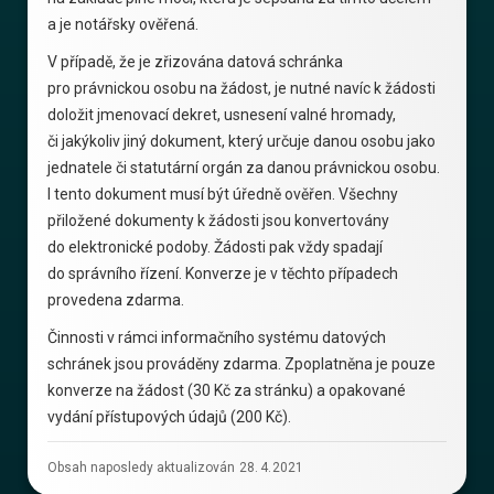
a je notářsky ověřená.
V případě, že je zřizována datová schránka
pro právnickou osobu na žádost, je nutné navíc k žádosti
doložit jmenovací dekret, usnesení valné hromady,
či jakýkoliv jiný dokument, který určuje danou osobu jako
jednatele či statutární orgán za danou právnickou osobu.
I tento dokument musí být úředně ověřen. Všechny
přiložené dokumenty k žádosti jsou konvertovány
do elektronické podoby. Žádosti pak vždy spadají
do správního řízení. Konverze je v těchto případech
provedena zdarma.
Činnosti v rámci informačního systému datových
schránek jsou prováděny zdarma. Zpoplatněna je pouze
konverze na žádost (30 Kč za stránku) a opakované
vydání přístupových údajů (200 Kč).
Obsah naposledy aktualizován
28
.
4
.
2021