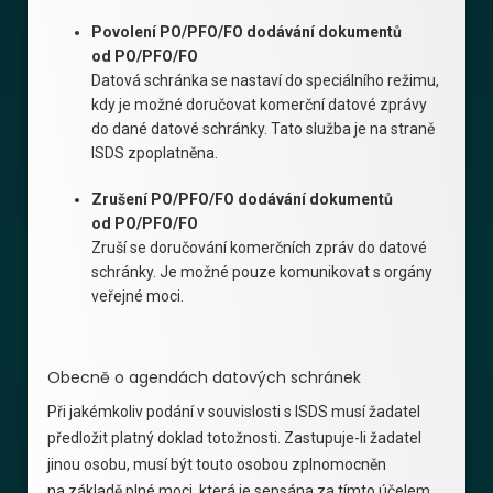
Povolení PO/PFO/FO dodávání dokumentů
od PO/PFO/FO
Datová schránka se nastaví do speciálního režimu,
kdy je možné doručovat komerční datové zprávy
do dané datové schránky. Tato služba je na straně
ISDS zpoplatněna.
Zrušení PO/PFO/FO dodávání dokumentů
od PO/PFO/FO
Zruší se doručování komerčních zpráv do datové
schránky. Je možné pouze komunikovat s orgány
veřejné moci.
Obecně o agendách datových schránek
Při jakémkoliv podání v souvislosti s ISDS musí žadatel
předložit platný doklad totožnosti. Zastupuje-li žadatel
jinou osobu, musí být touto osobou zplnomocněn
na základě plné moci, která je sepsána za tímto účelem