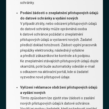
schránky.
Podání žádosti o zneplatnění přístupových údajů
do datové schránky a vydání nových
V případě ztráty, nebo odcizení přístupových údajů
do datové schránky může oprávněná osoba
k datové schránce požádat o zneplatnění
přístupových údajů a vystavení nových. Žadatel
předloží doklad totožnosti. Žádost vyplní pracovník
přepážky elektronicky, následně jí vytiskne
a předloží zákazníkovi ke kontrole a k podpisu.
Ke zneplatnění stávajících přístupových údajů dojde
okamžitě, poté bude automaticky odeslán e-mail
s odkazem na aktivační portál, kde si žadatel
vyzvedne nové přístupové údaje.
Vyřízení reklamace obdržení přístupových údajů
a vydání nových
Tímto způsobem lze zjistit stav žádosti o zaslání
nových přístupových údajů k datové schránce.
Využít jej mohou žadatelé, kteří požadovali zaslání