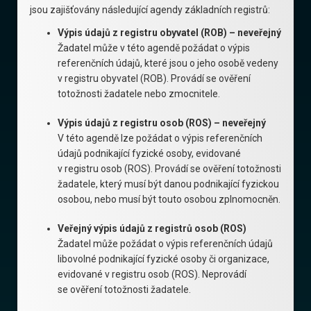
jsou zajišťovány následující agendy základních registrů:
Výpis údajů z registru obyvatel (ROB) – neveřejný
Žadatel může v této agendě požádat o výpis
referenčních údajů, které jsou o jeho osobě vedeny
v registru obyvatel (ROB). Provádí se ověření
totožnosti žadatele nebo zmocnitele.
Výpis údajů z registru osob (ROS) – neveřejný
V této agendě lze požádat o výpis referenčních
údajů podnikající fyzické osoby, evidované
v registru osob (ROS). Provádí se ověření totožnosti
žadatele, který musí být danou podnikající fyzickou
osobou, nebo musí být touto osobou zplnomocněn.
Veřejný výpis údajů z registrů osob (ROS)
Žadatel může požádat o výpis referenčních údajů
libovolné podnikající fyzické osoby či organizace,
evidované v registru osob (ROS). Neprovádí
se ověření totožnosti žadatele.