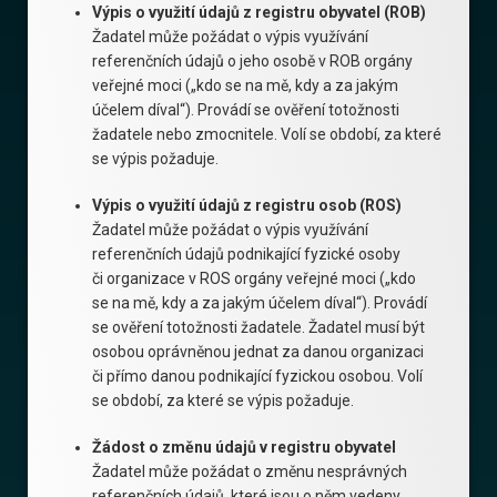
Výpis o využití údajů z registru obyvatel (ROB)
Žadatel může požádat o výpis využívání
referenčních údajů o jeho osobě v ROB orgány
veřejné moci („kdo se na mě, kdy a za jakým
účelem díval“). Provádí se ověření totožnosti
žadatele nebo zmocnitele. Volí se období, za které
se výpis požaduje.
Výpis o využití údajů z registru osob (ROS)
Žadatel může požádat o výpis využívání
referenčních údajů podnikající fyzické osoby
či organizace v ROS orgány veřejné moci („kdo
se na mě, kdy a za jakým účelem díval“). Provádí
se ověření totožnosti žadatele. Žadatel musí být
osobou oprávněnou jednat za danou organizaci
či přímo danou podnikající fyzickou osobou. Volí
se období, za které se výpis požaduje.
Žádost o změnu údajů v registru obyvatel
Žadatel může požádat o změnu nesprávných
referenčních údajů, které jsou o něm vedeny