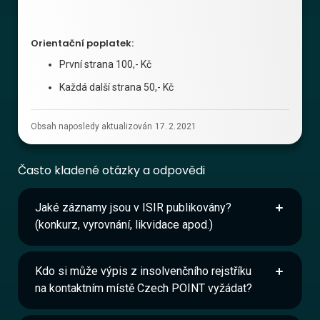
Orientační poplatek:
První strana 100,- Kč
Každá další strana 50,- Kč
Obsah naposledy aktualizován
17
.
2
.
2021
Často kladené otázky a odpovědi
Jaké záznamy jsou v ISIR publikovány?
(konkurz, vyrovnání, likvidace apod.)
Kdo si může výpis z insolvenčního rejstříku
na kontaktním místě Czech POINT vyžádat?