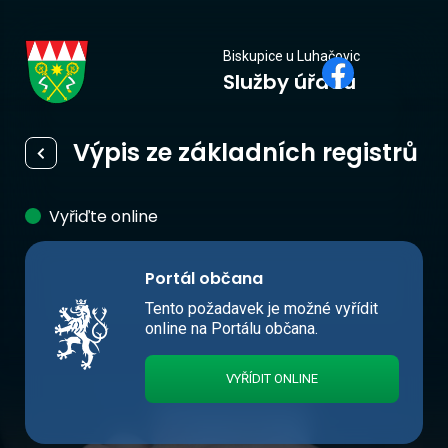
Biskupice
Biskupice u Luhačovic
Služby úřadu
u Luhačovic
Výpis ze základních registrů
Vyřiďte online
Portál občana
Tento požadavek je možné vyřídit
online na Portálu občana.
VYŘÍDIT ONLINE