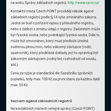
na webu Správy základních registrů:
http://www.szrcr.cz/
Kontaktní místa Czech POINT provádějí několik agend
základních registrů podle § 14 výše zmíněného zákona.
Jedná se buď o pořízení výpisu z příslušného registru,
nebo o žádost o změnu údajů v registru. Žadatelem může
být fyzická osoba, nebo podnikající fyzická osoba. Dále to
může být zmocněnec, který musí předložit úředně
ověřenou plnou moc, nebo zákonný zástupce (rodič,
opatrovník), který předkládá doklady, jež ho opravňují být
zákonným zástupcem (rodný list, rozhodnutí od soudu,
atd.).
Cena za výpis je standardně dle Sazebníku správních
poplatků, tedy max. 100 Kč za první stanu za každou další
max. 50 Kč.
Seznam agend základních registrů
Na kontaktních místech veřejné správy (Czech POINT)