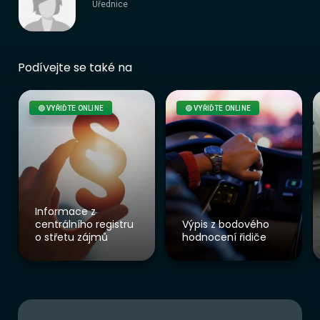
Úřednice
Podívejte se také na
🟢 VYŘIĎTE ONLINE
🟢 VYŘIĎTE ONLINE
Informace z
centrálního registru
Výpis z bodového
o střetu zájmů
hodnocení řidiče